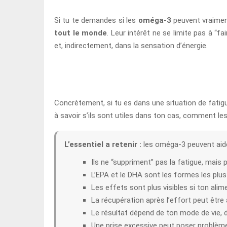
Si tu te demandes si les
oméga-3
peuvent vraiment
tout le monde
. Leur intérêt ne se limite pas à “f
et, indirectement, dans la sensation d’énergie.
Concrètement, si tu es dans une situation de fatigu
à savoir s’ils sont utiles dans ton cas, comment les u
L’essentiel a retenir :
les oméga-3 peuvent aide
Ils ne “suppriment” pas la fatigue, mais
L’EPA et le DHA sont les formes les plus
Les effets sont plus visibles si ton ali
La récupération après l’effort peut êtr
Le résultat dépend de ton mode de vie, 
Une prise excessive peut poser problème