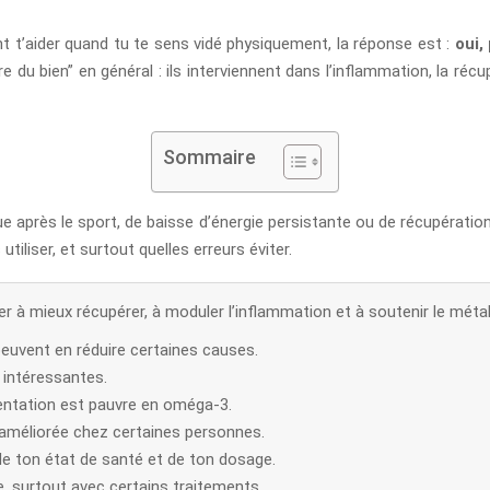
 t’aider quand tu te sens vidé physiquement, la réponse est :
oui,
aire du bien” en général : ils interviennent dans l’inflammation, la r
Sommaire
e après le sport, de baisse d’énergie persistante ou de récupératio
tiliser, et surtout quelles erreurs éviter.
r à mieux récupérer, à moduler l’inflammation et à soutenir le méta
 peuvent en réduire certaines causes.
 intéressantes.
mentation est pauvre en oméga-3.
e améliorée chez certaines personnes.
de ton état de santé et de ton dosage.
, surtout avec certains traitements.