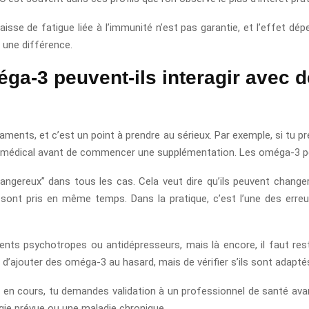
isse de fatigue liée à l’immunité n’est pas garantie, et l’effet dép
 une différence.
éga-3 peuvent-ils interagir avec
ments, et c’est un point à prendre au sérieux. Par exemple, si tu p
is médical avant de commencer une supplémentation. Les oméga-3 peu
angereux” dans tous les cas. Cela veut dire qu’ils peuvent changer
sont pris en même temps. Dans la pratique, c’est l’une des erreu
ments psychotropes ou antidépresseurs, mais là encore, il faut re
as d’ajouter des oméga-3 au hasard, mais de vérifier s’ils sont adaptés
ent en cours, tu demandes validation à un professionnel de santé a
gie prévue ou une maladie chronique.