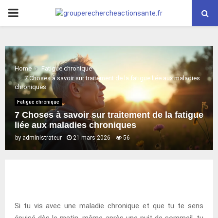
PRIMARY
MENU
Home
Fatigue chronique
7 Choses à savoir sur traitement de la fatigue liée aux maladies
chroniques
Fatigue chronique
7 Choses à savoir sur traitement de la fatigue
liée aux maladies chroniques
by
administrateur
21 mars 2026
56
Si tu vis avec une maladie chronique et que tu te sens
épuisé dès le matin, même après une nuit de sommeil, tu