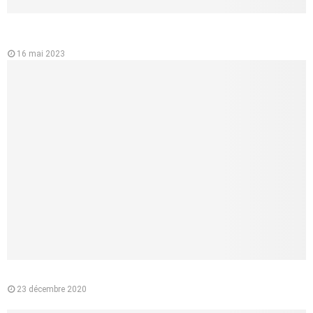
L’importance de l’ecg ou électrocardiographe pour la santé du
cœur
16 mai 2023
Pourquoi préférer l’e-liquide végétal à la cigarette classique ?
23 décembre 2020