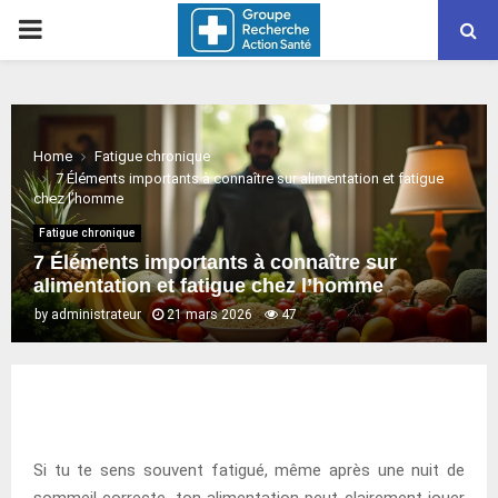
PRIMARY
MENU
Home
Fatigue chronique
7 Éléments importants à connaître sur alimentation et fatigue
chez l’homme
Fatigue chronique
7 Éléments importants à connaître sur
alimentation et fatigue chez l’homme
by
administrateur
21 mars 2026
47
Si tu te sens souvent fatigué, même après une nuit de
sommeil correcte, ton alimentation peut clairement jouer