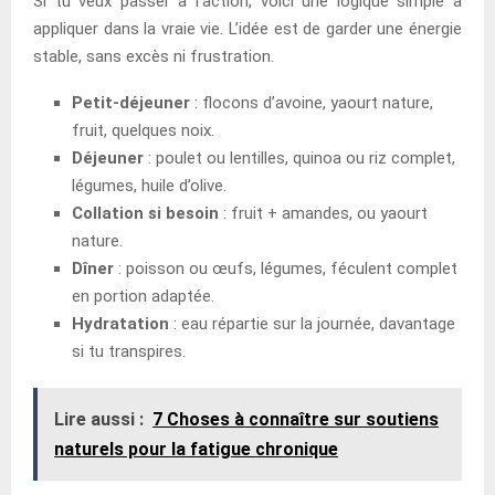
Si tu veux passer à l’action, voici une logique simple à
appliquer dans la vraie vie. L’idée est de garder une énergie
stable, sans excès ni frustration.
Petit-déjeuner
: flocons d’avoine, yaourt nature,
fruit, quelques noix.
Déjeuner
: poulet ou lentilles, quinoa ou riz complet,
légumes, huile d’olive.
Collation si besoin
: fruit + amandes, ou yaourt
nature.
Dîner
: poisson ou œufs, légumes, féculent complet
en portion adaptée.
Hydratation
: eau répartie sur la journée, davantage
si tu transpires.
Lire aussi :
7 Choses à connaître sur soutiens
naturels pour la fatigue chronique