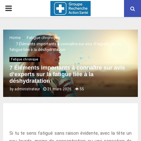
PRIMARY
MENU
Home
Fatigue chronique
7 Éléments importants à connaître sur avis d’experts sur la
fatigue liée à la déshydratation
Fatigue chronique
7 Éléments importants à connaître sur avis
d’experts sur la fatigue liée à la
déshydratation
by
administrateur
21 mars 2026
55
Si tu te sens fatigué sans raison évidente, avec la tête un
peu lourde, moins de concentration ou une sensation de