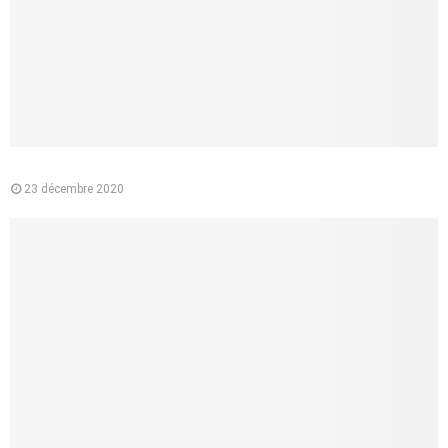
Pourquoi préférer l’e-liquide végétal à la cigarette classique ?
23 décembre 2020