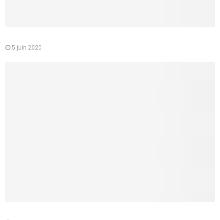
Le médecin conseil de la CPAM : quelle est sa mission
5 juin 2020
Médecins de garde : comment les contacter ?