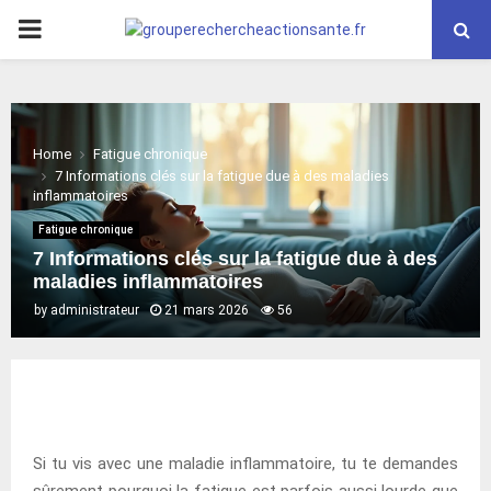
PRIMARY
MENU
Home
Fatigue chronique
7 Informations clés sur la fatigue due à des maladies
inflammatoires
Fatigue chronique
7 Informations clés sur la fatigue due à des
maladies inflammatoires
by
administrateur
21 mars 2026
56
Si tu vis avec une maladie inflammatoire, tu te demandes
sûrement pourquoi la fatigue est parfois aussi lourde que