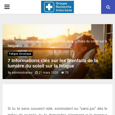
PRIMARY
MENU
Home
Fatigue chronique
7 Informations clés sur les bienfaits de la lumière du soleil sur la
fatigue
Fatigue chronique
7 Informations clés sur les bienfaits de la
lumière du soleil sur la fatigue
by
administrateur
21 mars 2026
70
Si tu te sens souvent vidé, somnolent ou “sans jus” dès le
milieu de journée, tu te demandes sûrement si le manque