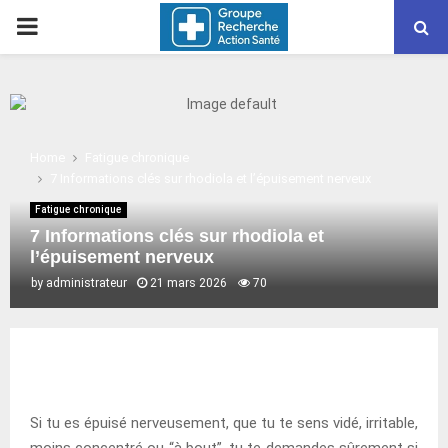
PRIMARY
MENU
Home
Fatigue chronique
7 Informations clés sur rhodiola et l’épuisement nerveux
Fatigue chronique
7 Informations clés sur rhodiola et
l’épuisement nerveux
by
administrateur
21 mars 2026
70
Si tu es épuisé nerveusement, que tu te sens vidé, irritable,
moins concentré ou “à bout”, tu te demandes sûrement si