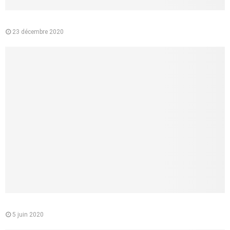
Pourquoi préférer l’e-liquide végétal à la cigarette classique ?
23 décembre 2020
Le médecin conseil de la CPAM : quelle est sa mission
5 juin 2020