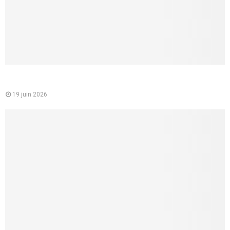
Comment faire un cunnilingus à une femme ? 8 conseils
concrets pour lui donner vraiment du plaisir
19 juin 2026