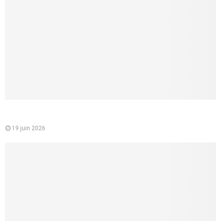
Mutuelle santé pour les jeunes : un choix essentiel pour
étudiants et jeunes actifs
19 juin 2026