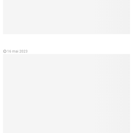
L’importance de l’ecg ou électrocardiographe pour la santé du
cœur
16 mai 2023