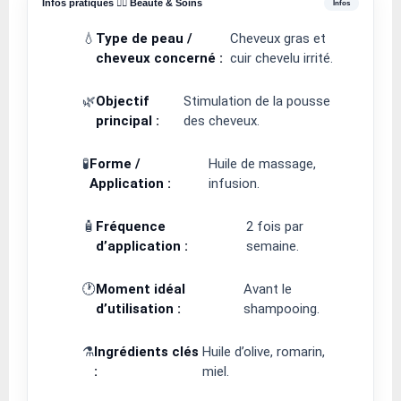
Infos pratiques 💆‍♀️ Beauté & Soins
💧
Type de peau /
Cheveux gras et
cheveux concerné :
cuir chevelu irrité.
🌿
Objectif
Stimulation de la pousse
principal :
des cheveux.
🧪
Forme /
Huile de massage,
Application :
infusion.
🧴
Fréquence
2 fois par
d’application :
semaine.
🕐
Moment idéal
Avant le
d’utilisation :
shampooing.
⚗️
Ingrédients clés
Huile d’olive, romarin,
:
miel.