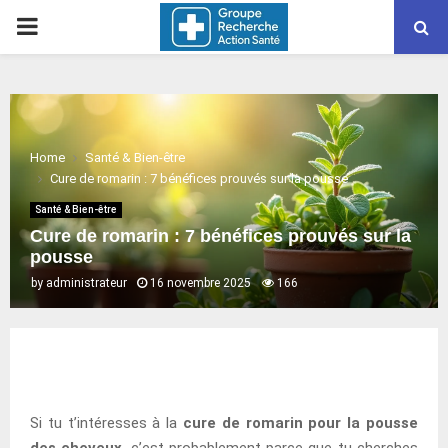
PRIMARY
MENU
Home
Santé & Bien-être
Cure de romarin : 7 bénéfices prouvés sur la pousse
Santé & Bien-être
Cure de romarin : 7 bénéfices prouvés sur la
pousse
by
administrateur
16 novembre 2025
166
Si tu t’intéresses à la
cure de romarin pour la pousse
des cheveux
, c’est probablement parce que tu cherches