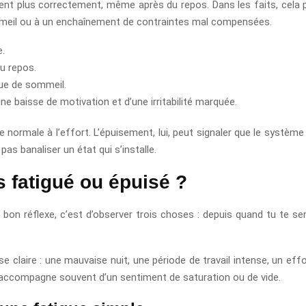
t plus correctement, même après du repos. Dans les faits, cela peu
ommeil ou à un enchaînement de contraintes mal compensées.
e.
u repos.
ue de sommeil.
baisse de motivation et d’une irritabilité marquée.
e normale à l’effort. L’épuisement, lui, peut signaler que le systèm
pas banaliser un état qui s’installe.
s fatigué ou épuisé ?
bon réflexe, c’est d’observer trois choses : depuis quand tu te sen
e claire : une mauvaise nuit, une période de travail intense, un effor
 s’accompagne souvent d’un sentiment de saturation ou de vide.