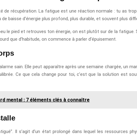
ité de récupération. La fatigue est une réaction normale : tu as tro
de baisse d’énergie plus profond, plus durable, et souvent plus diffici
 le pied et retrouves ton énergie, on est plutôt sur de la fatigue. Si,
lourd que d’habitude, on commence à parler d’épuisement.
corps
d’alarme sain. Elle peut apparaître après une semaine chargée, un m
ibrée. Ce que cela change pour toi, c’est que la solution est souv
ard mental : 7 éléments clés à connaître
talle
igué”. Il s’agit d’un état prolongé dans lequel les ressources p