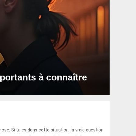
mportants à connaître
se. Si tu es dans cette situation, la vraie question