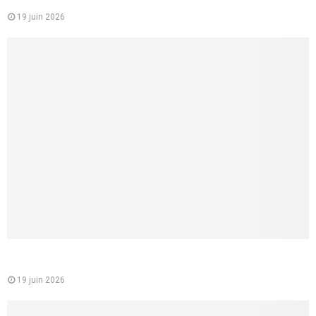
étudiants et jeunes actifs
19 juin 2026
Comment faire un cunnilingus à une femme ? 8 conseils
concrets pour lui donner vraiment du plaisir
19 juin 2026