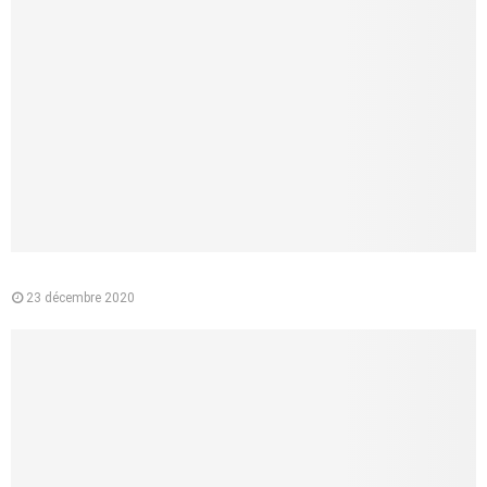
Pourquoi préférer l’e-liquide végétal à la cigarette classique ?
23 décembre 2020