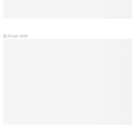
Analyse des variations des prix des mutuelles santé en
France
29 juin 2026
Mutuelle santé pour les jeunes : un choix essentiel pour