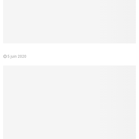
Le médecin conseil de la CPAM : quelle est sa mission
5 juin 2020