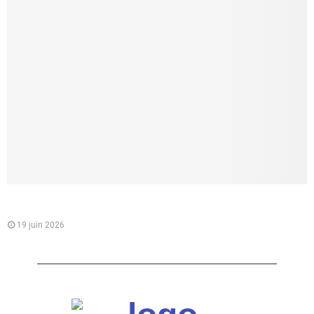
Comment lui parler d’une fellation sans la brusquer, et créer
un vrai désir partagé
19 juin 2026