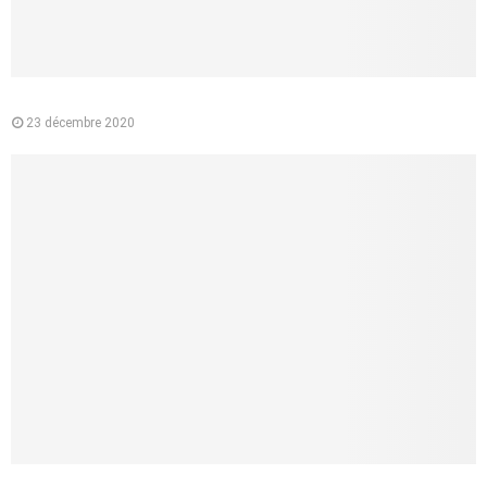
Pourquoi préférer l’e-liquide végétal à la cigarette classique ?
23 décembre 2020
Le médecin conseil de la CPAM : quelle est sa mission