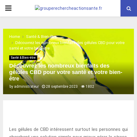
PRIMARY
MENU
Home
Santé & Bien-être
Découvrez les nombreux bienfaits des gélules CBD pour votre
santé et votre bien-être
Santé & Bien-être
Découvrez les nombreux bienfaits des
gélules CBD pour votre santé et votre bien-
être
by
administrateur
28 septembre 2023
1802
Les gélules de CBD intéressent surtout les personnes qui
cherchent une solution simple pour mieux gérer le stress,