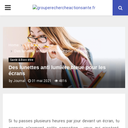
PRIMARY
MENU
Home
Santé & Bien-être
Des lunettes anti lumière bleue pour les écrans
Santé & Bien-être
Des lunettes anti lumière bleue pour les
écrans
by
Journal
31 mai 2021
4816
Si tu passes plusieurs heures par jour devant un écran, tu
connais sûrement cette sensation : yeux qui picotent,