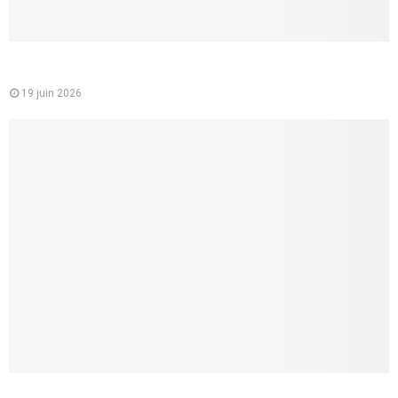
Mutuelle santé pour les jeunes : un choix essentiel pour
étudiants et jeunes actifs
19 juin 2026
Comment faire un cunnilingus à une femme ? 8 conseils