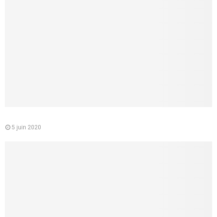
Le médecin conseil de la CPAM : quelle est sa mission
5 juin 2020