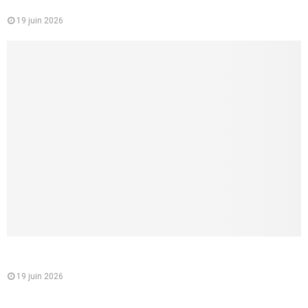
concrets pour lui donner vraiment du plaisir
19 juin 2026
Comment lui parler d’une fellation sans la brusquer, et créer
un vrai désir partagé
19 juin 2026