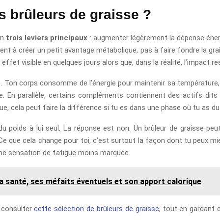
 brûleurs de graisse ?
on
trois leviers principaux
: augmenter légèrement la dépense énergé
hent à créer un petit avantage métabolique, pas à faire fondre la gr
fet visible en quelques jours alors que, dans la réalité, l’impact 
e
. Ton corps consomme de l’énergie pour maintenir sa température, 
. En parallèle, certains compléments contiennent des actifs dit
ue, cela peut faire la différence si tu es dans une phase où tu as du 
u poids à lui seul. La réponse est non. Un brûleur de graisse pe
 Ce que cela change pour toi, c’est surtout la façon dont tu peux mi
u une sensation de fatigue moins marquée.
a santé, ses méfaits éventuels et son apport calorique
 consulter
cette sélection de brûleurs de graisse
, tout en gardant e