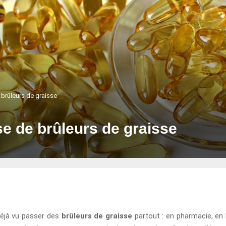
 brûleurs de graisse
se de brûleurs de graisse
déjà vu passer des
brûleurs de graisse
partout : en pharmacie, en