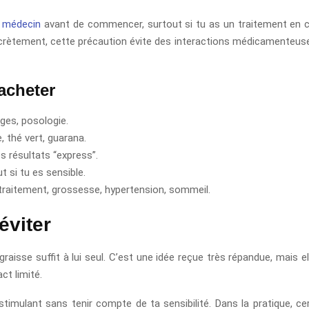
e médecin
avant de commencer, surtout si tu as un traitement en co
oncrètement, cette précaution évite des interactions médicamenteuses
’acheter
ages, posologie.
, thé vert, guarana.
s résultats “express”.
t si tu es sensible.
traitement, grossesse, hypertension, sommeil.
éviter
e graisse suffit à lui seul. C’est une idée reçue très répandue, mais
ct limité.
n stimulant sans tenir compte de ta sensibilité. Dans la pratique,