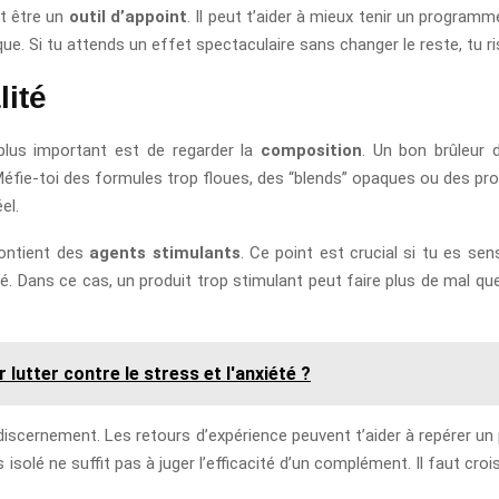
ut être un
outil d’appoint
. Il peut t’aider à mieux tenir un programme
ique. Si tu attends un effet spectaculaire sans changer le reste, tu r
lité
 plus important est de regarder la
composition
. Un bon brûleur d
 Méfie-toi des formules trop floues, des “blends” opaques ou des pr
el.
contient des
agents stimulants
. Ce point est crucial si tu es sens
té. Dans ce cas, un produit trop stimulant peut faire plus de mal qu
 lutter contre le stress et l'anxiété ?
discernement. Les retours d’expérience peuvent t’aider à repérer u
solé ne suffit pas à juger l’efficacité d’un complément. Il faut croi