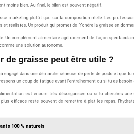
 moins bien. Au final, le bilan est souvent négatif.
esse marketing plutôt que sur la composition réelle. Les professi
les et réalistes. Un produit qui promet de “fondre la graisse en dorm
 Un complément alimentaire agit rarement de façon spectaculaire dès l
s comme une solution autonome.
 de graisse peut être utile ?
 déjà engagé dans une démarche sérieuse de perte de poids et que tu
 ressens un coup de fatigue avant l’entraînement ou si tu as besoin d
limentation est encore très désorganisée ou si tu cherches une s
lus efficace reste souvent de remettre à plat les repas, l’hydra
pants 100 % naturels