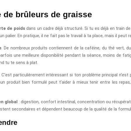
e de brûleurs de graisse
erte de poids
dans un cadre déjà structuré. Si tu es déjà en train de
n palier. En pratique, il ne fait pas le travail à ta place, mais il peut 
e
. De nombreux produits contiennent de la caféine, du thé vert, du
parfois une meilleure disponibilité pendant la séance, moins de fati
nd tu te sens à plat.
. C’est particulièrement intéressant si ton problème principal n’est p
un produit bien formulé peut t’aider à mieux tenir entre les repas
en global
: digestion, confort intestinal, concentration ou récupérat
tent secondaires et dépendent beaucoup de la qualité de la formule, 
tendre