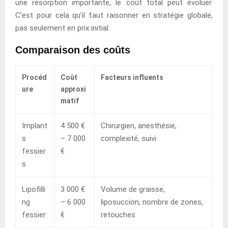
une résorption importante, le coût total peut évoluer.
C’est pour cela qu’il faut raisonner en stratégie globale,
pas seulement en prix initial.
Comparaison des coûts
Procéd
Coût
Facteurs influents
ure
approxi
matif
Implant
4 500 €
Chirurgien, anesthésie,
s
– 7 000
complexité, suivi
fessier
€
s
Lipofilli
3 000 €
Volume de graisse,
ng
– 6 000
liposuccion, nombre de zones,
fessier
€
retouches