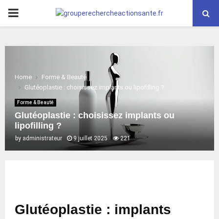
PRIMARY
MENU
Home
Forme & Beauté
Glutéoplastie : choisissez implants ou lipofilling ?
Forme & Beauté
Glutéoplastie : choisissez implants ou
lipofilling ?
by
administrateur
9 juillet 2025
221
Glutéoplastie : implants