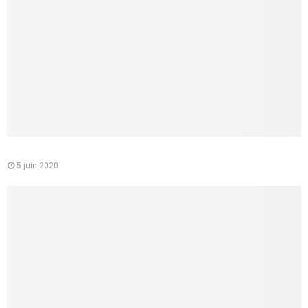
Le médecin conseil de la CPAM : quelle est sa mission
5 juin 2020