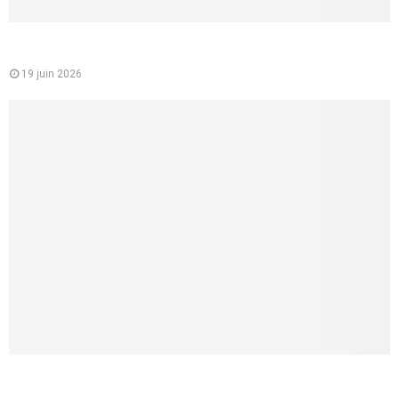
Mutuelle santé pour les jeunes : un choix essentiel pour
étudiants et jeunes actifs
19 juin 2026
Comment faire un cunnilingus à une femme ? 8 conseils
concrets pour lui donner vraiment du plaisir