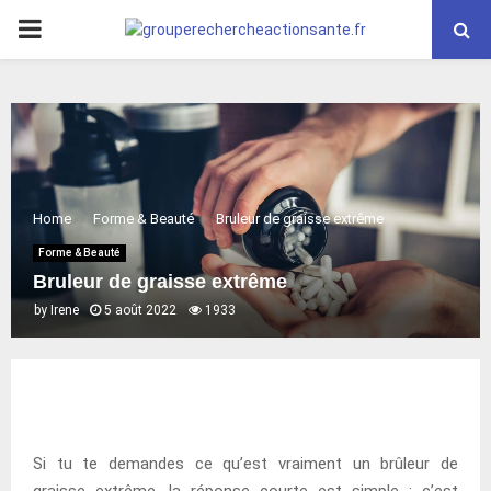
PRIMARY
MENU
Home
Forme & Beauté
Bruleur de graisse extrême
Forme & Beauté
Bruleur de graisse extrême
by
Irene
5 août 2022
1933
Si tu te demandes ce qu’est vraiment un brûleur de
graisse extrême, la réponse courte est simple : c’est