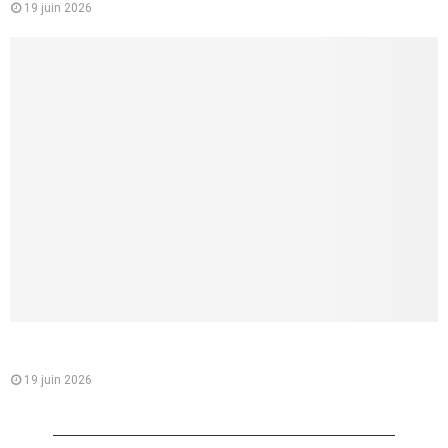
19 juin 2026
Comment lui parler d’une fellation sans la brusquer, et créer
un vrai désir partagé
19 juin 2026