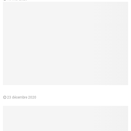
Pourquoi préférer l’e-liquide végétal à la cigarette classique ?
23 décembre 2020