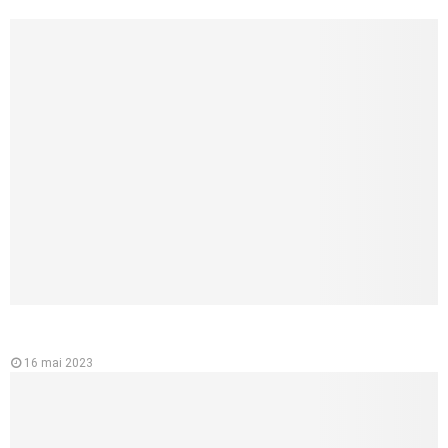
L’importance de l’ecg ou électrocardiographe pour la santé du
cœur
16 mai 2023