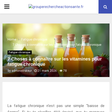
PRIMARY
MENU
Home
Fatigue chronique
7 Choses à connaître sur les vitamines pour fatigue chronique
Fatigue chronique
7 Choses à connaître sur les vitamines pour
fatigue chronique
by
administrateur
21 mars 2026
78
La fatigue chronique n’est pas une simple “baisse de
forme”. Si tu te réveilles déjà épuisé, que tu manques