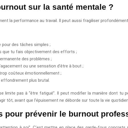
burnout sur la santé mentale ?
ent la performance au travail. Il peut aussi fragiliser profondément 
 pour des tâches simples ;
 que tu fais objectivement des efforts ;
 permanente des problèmes ;
l’agacement ou une sensation d’être à bout ;
t trop coûteux émotionnellement ;
 effondrement plus brutal.
e limite pas à “être fatigué”. Il peut modifier la manière dont tu 
agir tôt, avant que l’épuisement ne déborde sur toute la vie quotidie
s pour prévenir le burnout profes
e attention à soi”. C’est mettre en place des garde-fous concrets 