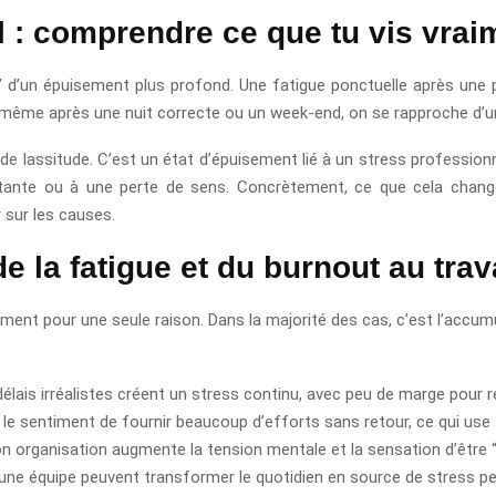
l : comprendre ce que tu vis vrai
e” d’un épuisement plus profond. Une fatigue ponctuelle après une
, même après une nuit correcte ou un week-end, on se rapproche d’un
 de lassitude. C’est un état d’épuisement lié à un stress professio
ante ou à une perte de sens. Concrètement, ce que cela change 
r sur les causes.
e la fatigue et du burnout au trav
ement pour une seule raison. Dans la majorité des cas, c’est l’accumul
élais irréalistes créent un stress continu, avec peu de marge pour r
 sentiment de fournir beaucoup d’efforts sans retour, ce qui use 
 organisation augmente la tension mentale et la sensation d’être “
 une équipe peuvent transformer le quotidien en source de stress p