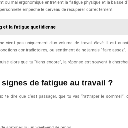
t ou mal ergonomique entretient la fatigue physique et la baisse d’
ie personnelle empêche le cerveau de récupérer correctement.
 et la fatigue quotidienne
 vient pas uniquement d’un volume de travail élevé. Il est aussi 
njonctions contradictoires, ou sentiment de ne jamais “faire assez”.
isé alors que tu “tiens encore”, la réponse est souvent à chercher 
ignes de fatigue au travail ?
x te dire que c’est passager, que tu vas “rattraper le sommeil”, o
t de sommeil ou un week-end de repos.