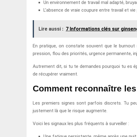
Un environnement de travail mal adapté, bruyan
L’absence de vraie coupure entre travail et v
Lire aussi :
7 Informations clés sur ginseng
En pratique, on constate souvent que le burnout ne
pression, flou des priorités, urgence permanente, i
Autrement dit, si tu te demandes pourquoi tu es épu
de récupérer vraiment.
Comment reconnaître les s
Les premiers signes sont parfois discrets. Tu peu
justement là que le risque augmente.
Voici les signaux les plus fréquents à surveiller :
Une fatigue persistante, même après une nui