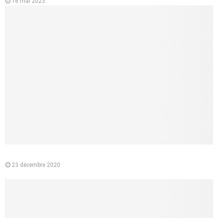
16 mai 2023
Pourquoi préférer l’e-liquide végétal à la cigarette classique ?
23 décembre 2020