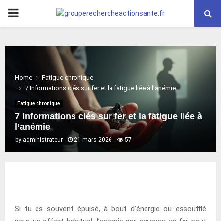
PRIMARY
MENU
Home
Fatigue chronique
7 Informations clés sur fer et la fatigue liée à l’anémie
Fatigue chronique
7 Informations clés sur fer et la fatigue liée à
l’anémie
by
administrateur
21 mars 2026
57
Si tu es souvent épuisé, à bout d’énergie ou essoufflé
pour un effort habituel, l’anémie par carence en fer peut