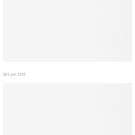
Le médecin conseil de la CPAM : quelle est sa mission
5 juin 2020