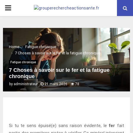
PRIMARY
MENU
Home
Fatigue chronique
7 Choses à savoir sur le fer et la fatigue chronique
Fatigue chronique
7 Choses à savoir sur le fer et la fatigue
chronique
by
administrateur
21 mars 2026
78
Si tu te sens épuisé(e) sans raison évidente, le
fer
fait
partie des premières pistes à vérifier. Ce minéral intervient