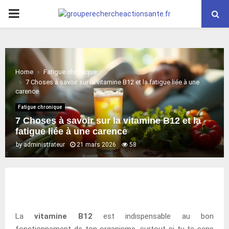
PRIMARY
MENU
Home
Fatigue chronique
7 Choses à savoir sur la vitamine B12 et la fatigue liée à une
carence
Fatigue chronique
7 Choses à savoir sur la vitamine B12 et la
fatigue liée à une carence
by
administrateur
21 mars 2026
58
La
vitamine B12
est indispensable au bon
fonctionnement de ton organisme, surtout si tu te sens