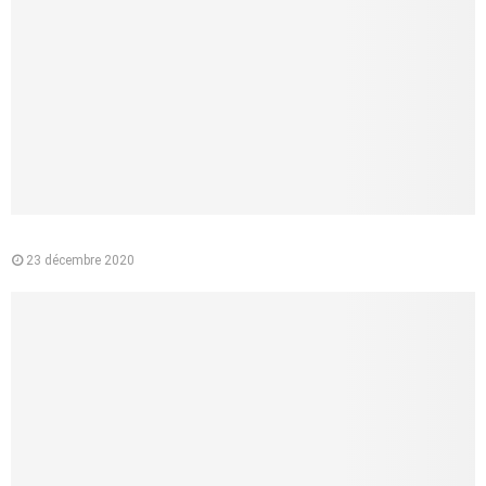
Pourquoi préférer l’e-liquide végétal à la cigarette classique ?
23 décembre 2020