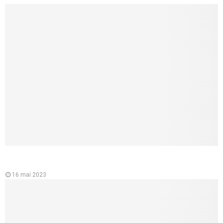
L’importance de l’ecg ou électrocardiographe pour la santé du
cœur
16 mai 2023