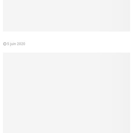
Le médecin conseil de la CPAM : quelle est sa mission
5 juin 2020