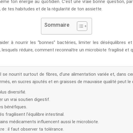
 même ton énergie au quotidien. C’est une vraie bonne question, p
 de tes habitudes et de la régularité de ton assiette.
Sommaire
ider à nourrir les “bonnes” bactéries, limiter les déséquilibres e
r, lesquels réduire, comment reconnaître un microbiote fragilisé et q
 se nourrit surtout de fibres, d’une alimentation variée et, dans ce
rmés, en sucres ajoutés et en graisses de mauvaise qualité peut le d
us diversifié.
 un vrai soutien digestif.
es bénéfiques.
fragilisent l’équilibre intestinal.
ains médicaments influencent aussi le microbiote.
e : il faut observer ta tolérance.