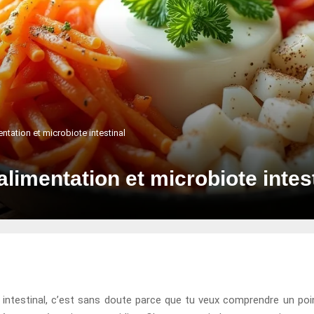
entation et microbiote intestinal
alimentation et microbiote intes
ote intestinal, c’est sans doute parce que tu veux comprendre un 