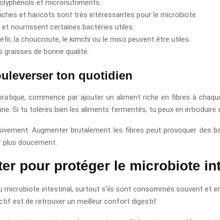
polyphénols et micronutriments.
iches et haricots sont très intéressantes pour le microbiote.
et nourrissent certaines bactéries utiles.
ir, la choucroute, le kimchi ou le miso peuvent être utiles.
s graisses de bonne qualité.
uleverser ton quotidien
ratique, commence par ajouter un aliment riche en fibres à chaque
e. Si tu tolères bien les aliments fermentés, tu peux en introduire 
ressivement. Augmenter brutalement les fibres peut provoquer des 
er plus doucement.
iter pour protéger le microbiote in
 du microbiote intestinal, surtout s’ils sont consommés souvent et en 
if est de retrouver un meilleur confort digestif.