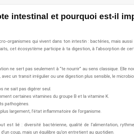
te intestinal et pourquoi est-il im
cro-organismes qui vivent dans ton intestin : bactéries, mais aussi 
 faits, cet écosystème participe à ta digestion, à l’absorption de c
tion ne sert pas seulement à “te nourrir” au sens classique. Elle n
avec un transit irrégulier ou une digestion plus sensible, le microbio
s ne sait pas digérer seul.
amment certaines vitamines du groupe B et la vitamine K.
ents pathogènes.
t, plus largement, l’état inflammatoire de l’organisme.
est lié : diversité bactérienne, qualité de l’alimentation, rythm
 d’un coup, mais un équilibre qu’on entretient au quotidien.