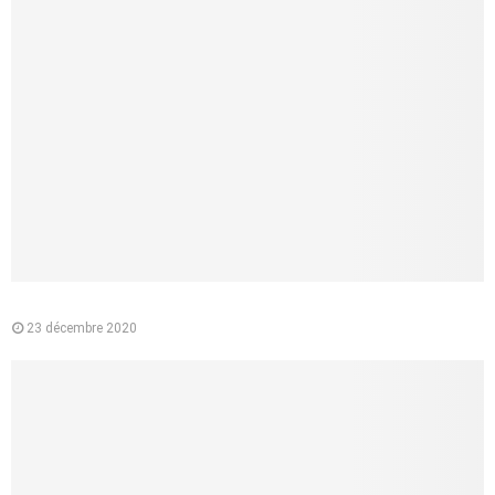
Pourquoi préférer l’e-liquide végétal à la cigarette classique ?
23 décembre 2020