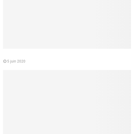
Le médecin conseil de la CPAM : quelle est sa mission
5 juin 2020