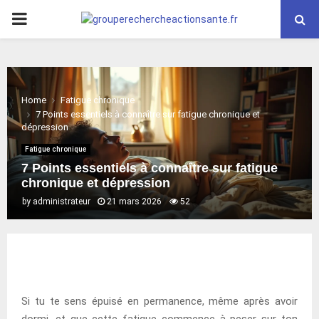
PRIMARY
MENU
Home
Fatigue chronique
7 Points essentiels à connaître sur fatigue chronique et
dépression
Fatigue chronique
7 Points essentiels à connaître sur fatigue
chronique et dépression
by
administrateur
21 mars 2026
52
Si tu te sens épuisé en permanence, même après avoir
dormi, et que cette fatigue commence à peser sur ton