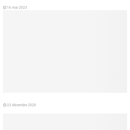
cœur
16 mai 2023
Pourquoi préférer l’e-liquide végétal à la cigarette classique ?
23 décembre 2020