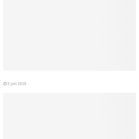
Le médecin conseil de la CPAM : quelle est sa mission
5 juin 2020