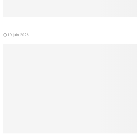
Mutuelle santé pour les jeunes : un choix essentiel pour
étudiants et jeunes actifs
19 juin 2026
Comment faire un cunnilingus à une femme ? 8 conseils