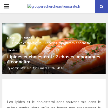
PRIMARY
MENU
Home
Nutrition
Lipides et cholestérol : 7 choses importantes à connaître
Nutrition
Lipides et cholestérol : 7 choses importantes
à connaître
by
administrateur
19 mars 2026
68
Les lipides et le cholestérol sont souvent mis dans le
même panier, alors qu’ils ne jouent pas exactement le