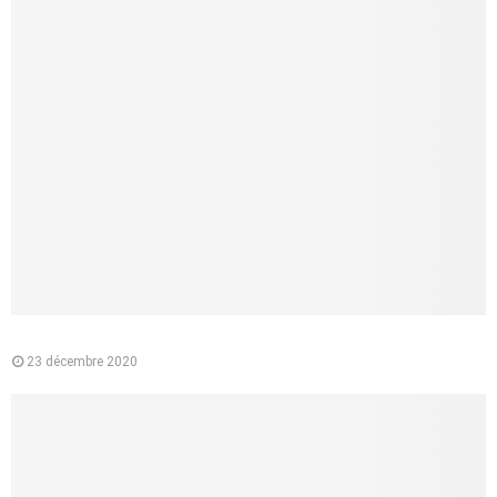
Pourquoi préférer l’e-liquide végétal à la cigarette classique ?
23 décembre 2020