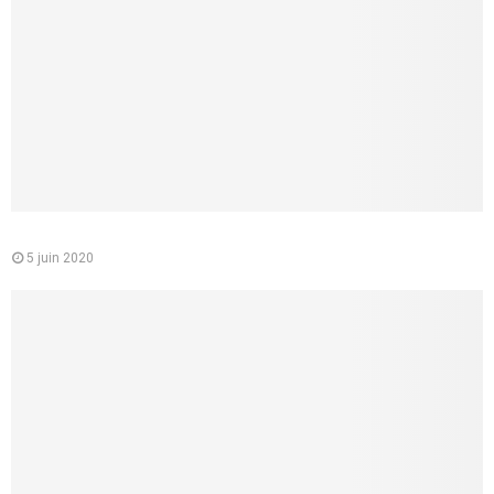
Le médecin conseil de la CPAM : quelle est sa mission
5 juin 2020