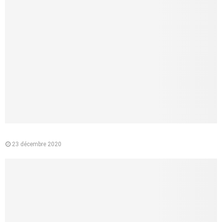
Pourquoi préférer l’e-liquide végétal à la cigarette classique ?
23 décembre 2020