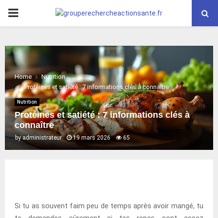
PRIMARY
MENU
Home
Nutrition
Protéines et satiété : 7 informations clés à connaître
Nutrition
Protéines et satiété : 7 informations clés à
connaître
by
administrateur
19 mars 2026
65
Si tu as souvent faim peu de temps après avoir mangé, tu
te demandes sûrement si tes repas sont assez