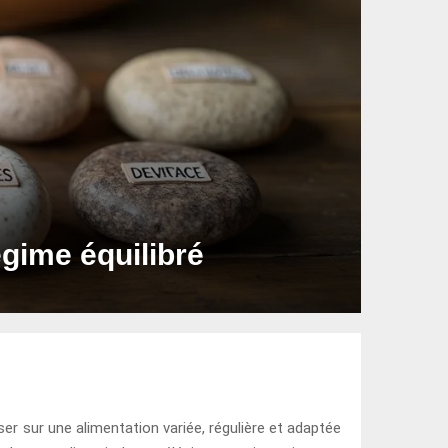
égime équilibré
er sur une alimentation variée, régulière et adaptée