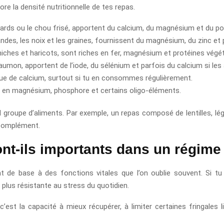
re la densité nutritionnelle de tes repas.
nards ou le chou frisé, apportent du calcium, du magnésium et du p
des, les noix et les graines, fournissent du magnésium, du zinc et p
hiches et haricots, sont riches en fer, magnésium et protéines végét
aumon, apportent de l’iode, du sélénium et parfois du calcium si l
ique de calcium, surtout si tu en consommes régulièrement.
t en magnésium, phosphore et certains oligo-éléments.
ul groupe d’aliments. Par exemple, un repas composé de lentilles, lég
 complément.
nt-ils importants dans un régime 
t de base à des fonctions vitales que l’on oublie souvent. Si t
 plus résistante au stress du quotidien.
est la capacité à mieux récupérer, à limiter certaines fringales l