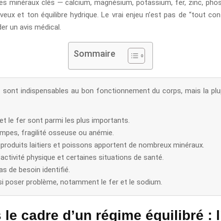
ques minéraux clés — calcium, magnésium, potassium, fer, zinc, ph
ux et ton équilibre hydrique. Le vrai enjeu n’est pas de “tout cont
er un avis médical.
Sommaire
 sont indispensables au bon fonctionnement du corps, mais la plu
t le fer sont parmi les plus importants.
mpes, fragilité osseuse ou anémie.
 produits laitiers et poissons apportent de nombreux minéraux.
l’activité physique et certaines situations de santé.
s de besoin identifié.
i poser problème, notamment le fer et le sodium.
le cadre d’un régime équilibré : l’