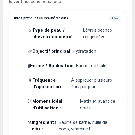
le vent assèche beaucoup.
Infos pratiques 💆‍♀️ Beauté & Soins
💧
Type de peau /
Lèvres sèches
cheveux concerné :
ou gercées
🌿
Objectif principal :
Hydratation
🧪
Forme / Application :
Baume ou huile
🧴
Fréquence
À appliquer plusieurs
d’application :
fois par jour
🕐
Moment idéal
Matin et avant de
d’utilisation :
sortir
⚗️
Ingrédients
Beurre de karité, huile de
clés :
coco, vitamine E