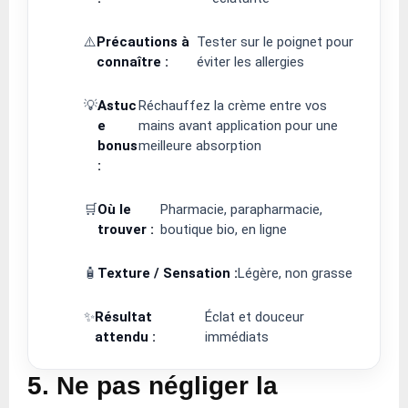
⚠️
Précautions à
Tester sur le poignet pour
connaître :
éviter les allergies
💡
Astuc
Réchauffez la crème entre vos
e
mains avant application pour une
bonus
meilleure absorption
:
🛒
Où le
Pharmacie, parapharmacie,
trouver :
boutique bio, en ligne
🧴
Texture / Sensation :
Légère, non grasse
✨
Résultat
Éclat et douceur
attendu :
immédiats
5. Ne pas négliger la