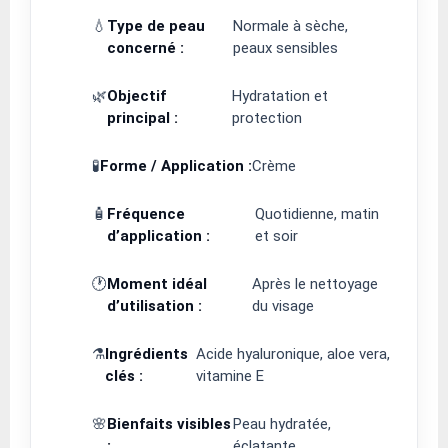
💧
Type de peau
Normale à sèche,
concerné :
peaux sensibles
🌿
Objectif
Hydratation et
principal :
protection
🧪
Forme / Application :
Crème
🧴
Fréquence
Quotidienne, matin
d’application :
et soir
🕐
Moment idéal
Après le nettoyage
d’utilisation :
du visage
⚗️
Ingrédients
Acide hyaluronique, aloe vera,
clés :
vitamine E
🌸
Bienfaits visibles
Peau hydratée,
:
éclatante