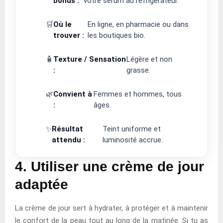
bonus :
votre sérum au réfrigérateur.
🛒
Où le
En ligne, en pharmacie ou dans
trouver :
les boutiques bio.
🧴
Texture / Sensation
Légère et non
:
grasse.
🌿
Convient à
Femmes et hommes, tous
:
âges.
✨
Résultat
Teint uniforme et
attendu :
luminosité accrue.
4. Utiliser une crème de jour
adaptée
La crème de jour sert à hydrater, à protéger et à maintenir
le confort de la peau tout au long de la matinée. Si tu as