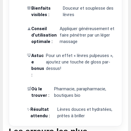
🌸
Bienfaits
Douceur et souplesse des
visibles :
lèvres
🧘
Conseil
Appliquer généreusement et
d’utilisation
faire pénétrer par un léger
optimale :
massage
💡
Astuc
Pour un effet « lèvres pulpeuses »,
e
ajoutez une touche de gloss par-
bonus
dessus!
:
🛒
Où le
Pharmacie, parapharmacie,
trouver :
boutiques bio
✨
Résultat
Lèvres douces et hydratées,
attendu :
prêtes à briller