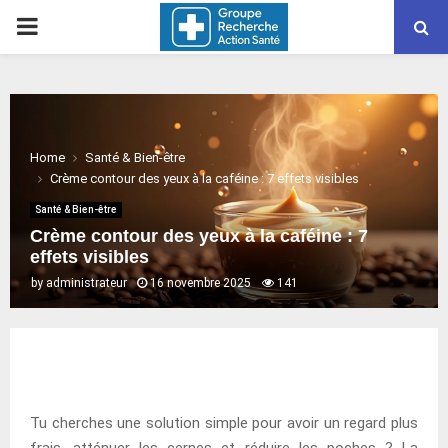
PRIMARY
MENU
Home
Santé & Bien-être
Crème contour des yeux à la caféine : 7 effets visibles
Santé & Bien-être
Crème contour des yeux à la caféine : 7
effets visibles
by
administrateur
16 novembre 2025
141
Tu cherches une solution simple pour avoir un regard plus
frais, atténuer les cernes et réduire les poches ? La