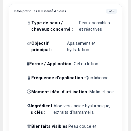
Infos pratiques 💆‍♀️ Beauté & Soins
💧
Type de peau /
Peaux sensibles
cheveux concerné :
et réactives
🌿
Objectif
Apaisement et
principal :
hydratation
🧪
Forme / Application :
Gel ou lotion
🧴
Fréquence d’application :
Quotidienne
🕐
Moment idéal d’utilisation :
Matin et soir
⚗️
Ingrédient
Aloe vera, acide hyaluronique,
s clés :
extraits d’hamamélis
🌸
Bienfaits visibles
Peau douce et