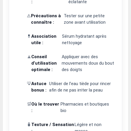
:
éclatante
⚠️
Précautions à
Tester sur une petite
connaître :
zone avant utilisation
💊
Association
Sérum hydratant après
utile :
nettoyage
🧘
Conseil
Appliquer avec des
d’utilisation
mouvements doux du bout
optimale :
des doigts
💡
Astuce
Utiliser de l’eau tiède pour rincer
bonus :
afin de ne pas irriter la peau
🛒
Où le trouver
Pharmacies et boutiques
:
bio
🧴
Texture / Sensation
Légère et non
:
grasse