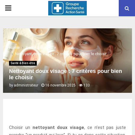
PRIMARY
MENU
Home
Santé & Bien-être
Nettoyant doux visage : 7 critères pour bien le choisir
Santé & Bien-être
Nettoyant doux visage : 7 critères pour bien
le choisir
by
administrateur
16 novembre 2025
133
Choisir un
nettoyant doux visage
, ce n’est pas juste
prendre “un produit qui lave”. Si tu es dans cette situation,