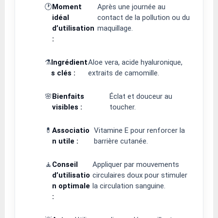
🕐
Moment
Après une journée au
idéal
contact de la pollution ou du
d’utilisation
maquillage.
:
⚗️
Ingrédient
Aloe vera, acide hyaluronique,
s clés :
extraits de camomille.
🌸
Bienfaits
Éclat et douceur au
visibles :
toucher.
💊
Associatio
Vitamine E pour renforcer la
n utile :
barrière cutanée.
🧘
Conseil
Appliquer par mouvements
d’utilisatio
circulaires doux pour stimuler
n optimale
la circulation sanguine.
: