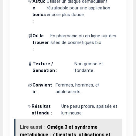
💡
Astuc
Utiliser un disque démaquillant
e
réutilisable pour une application
bonus
encore plus douce.
:
🛒
Où le
En pharmacie ou en ligne sur des
trouver
sites de cosmétiques bio.
:
🧴
Texture /
Non grasse et
Sensation :
fondante.
🌿
Convient
Femmes, hommes, et
à :
adolescents.
✨
Résultat
Une peau propre, apaisée et
attendu :
lumineuse.
Lire aussi :
Oméga 3 et syndrome
métabolique : 7 bienfaits, utilisations et