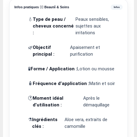
Infos pratiques 💆‍♀️ Beauté & Soins
💧
Type de peau /
Peaux sensibles,
cheveux concerné
sujettes aux
:
irritations
🌿
Objectif
Apaisement et
principal :
purification
🧪
Forme / Application :
Lotion ou mousse
🧴
Fréquence d’application :
Matin et soir
🕐
Moment idéal
Après le
d’utilisation :
démaquillage
⚗️
Ingrédients
Aloe vera, extraits de
clés :
camomille