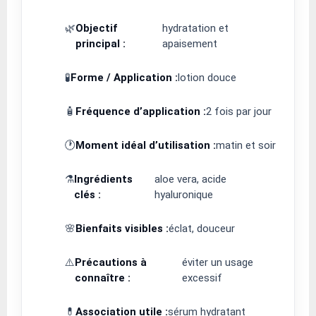
🌿
Objectif
hydratation et
principal :
apaisement
🧪
Forme / Application :
lotion douce
🧴
Fréquence d’application :
2 fois par jour
🕐
Moment idéal d’utilisation :
matin et soir
⚗️
Ingrédients
aloe vera, acide
clés :
hyaluronique
🌸
Bienfaits visibles :
éclat, douceur
⚠️
Précautions à
éviter un usage
connaître :
excessif
💊
Association utile :
sérum hydratant