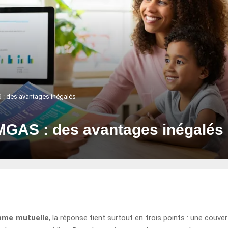
 : des avantages inégalés
 MGAS : des avantages inégalés
mme mutuelle
, la réponse tient surtout en trois points : une co