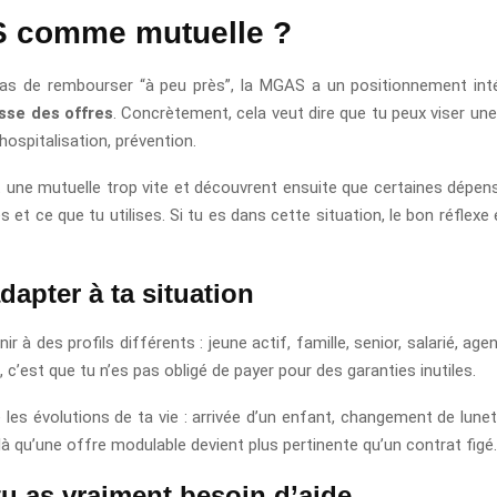
S comme mutuelle ?
s de rembourser “à peu près”, la MGAS a un positionnement intéres
sse des offres
. Concrètement, cela veut dire que tu peux viser un
hospitalisation, prévention.
 une mutuelle trop vite et découvrent ensuite que certaines dépens
s et ce que tu utilises. Si tu es dans cette situation, le bon réflex
apter à ta situation
à des profils différents : jeune actif, famille, senior, salarié, ag
 c’est que tu n’es pas obligé de payer pour des garanties inutiles.
 les évolutions de ta vie : arrivée d’un enfant, changement de lunet
là qu’une offre modulable devient plus pertinente qu’un contrat figé.
tu as vraiment besoin d’aide