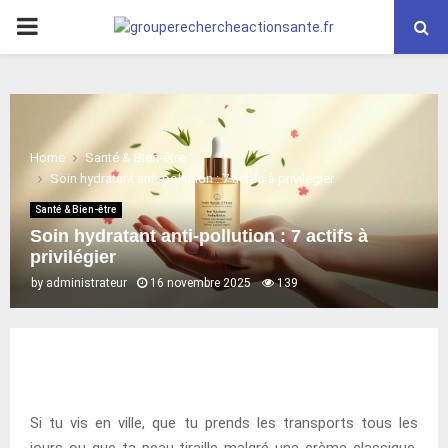
PRIMARY
MENU
Home
Santé & Bien-être
Soin hydratant anti-pollution : 7 actifs à privilégier
Santé & Bien-être
Soin hydratant anti-pollution : 7 actifs à
privilégier
by
administrateur
16 novembre 2025
139
Si tu vis en ville, que tu prends les transports tous les
jours ou que ta peau tiraille malgré une crème classique,