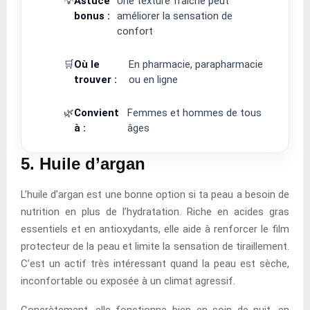
💡
Astuce
Une texture fraîche peut
bonus :
améliorer la sensation de
confort
🛒
Où le
En pharmacie, parapharmacie
trouver :
ou en ligne
🌿
Convient
Femmes et hommes de tous
à :
âges
5. Huile d’argan
L’huile d’argan est une bonne option si ta peau a besoin de
nutrition en plus de l’hydratation. Riche en acides gras
essentiels et en antioxydants, elle aide à renforcer le film
protecteur de la peau et limite la sensation de tiraillement.
C’est un actif très intéressant quand la peau est sèche,
inconfortable ou exposée à un climat agressif.
Concrètement, elle fonctionne bien en soin de nuit, en