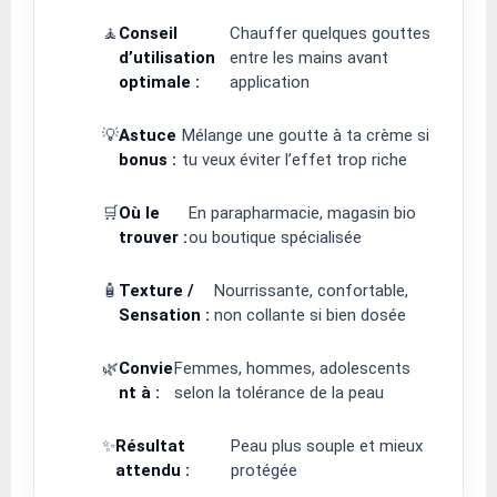
🧘
Conseil
Chauffer quelques gouttes
d’utilisation
entre les mains avant
optimale :
application
💡
Astuce
Mélange une goutte à ta crème si
bonus :
tu veux éviter l’effet trop riche
🛒
Où le
En parapharmacie, magasin bio
trouver :
ou boutique spécialisée
🧴
Texture /
Nourrissante, confortable,
Sensation :
non collante si bien dosée
🌿
Convie
Femmes, hommes, adolescents
nt à :
selon la tolérance de la peau
✨
Résultat
Peau plus souple et mieux
attendu :
protégée