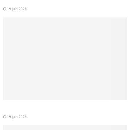
étudiants et jeunes actifs
19 juin 2026
Comment faire un cunnilingus à une femme ? 8 conseils
concrets pour lui donner vraiment du plaisir
19 juin 2026