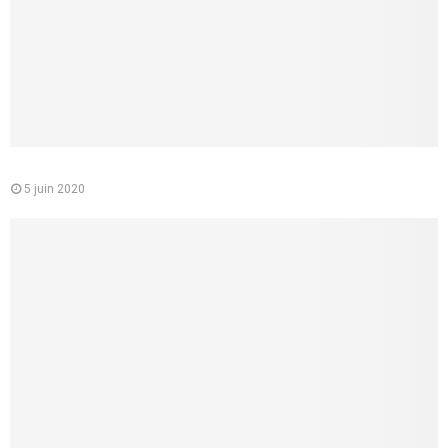
Le médecin conseil de la CPAM : quelle est sa mission
5 juin 2020