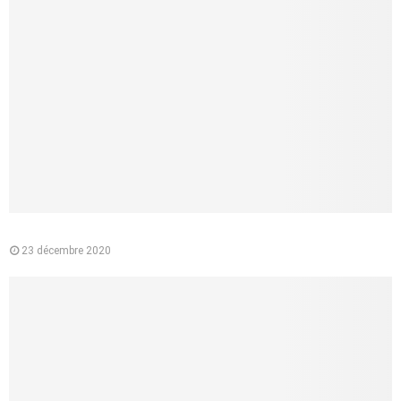
Pourquoi préférer l’e-liquide végétal à la cigarette classique ?
23 décembre 2020