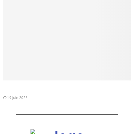
Comment lui parler d’une fellation sans la brusquer, et créer
un vrai désir partagé
19 juin 2026