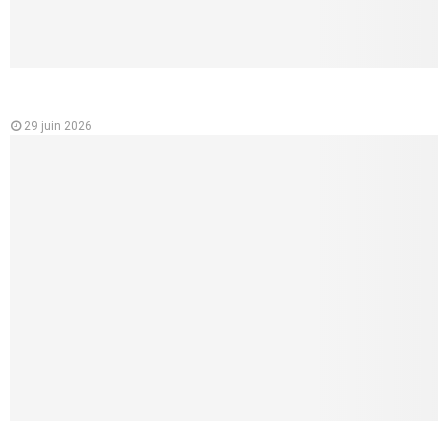
Analyse des variations des prix des mutuelles santé en
France
29 juin 2026
Mutuelle santé pour les jeunes : un choix essentiel pour