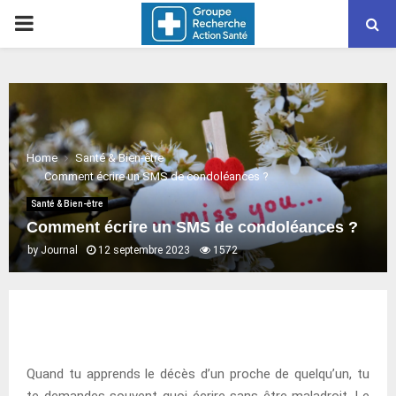
PRIMARY
MENU
Home
Santé & Bien-être
Comment écrire un SMS de condoléances ?
Santé & Bien-être
Comment écrire un SMS de condoléances ?
by
Journal
12 septembre 2023
1572
Quand tu apprends le décès d’un proche de quelqu’un, tu
te demandes souvent quoi écrire sans être maladroit. Le