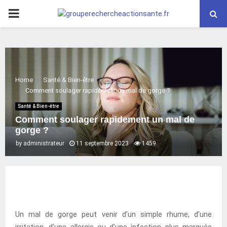
PRIMARY
MENU
Home
Santé & Bien-être
Comment soulager rapidement un mal de gorge ?
Santé & Bien-être
Comment soulager rapidement un mal de
gorge ?
by
administrateur
11 septembre 2023
1459
Un mal de gorge peut venir d’un simple rhume, d’une
irritation, d’une allergie ou d’une infection plus marquée