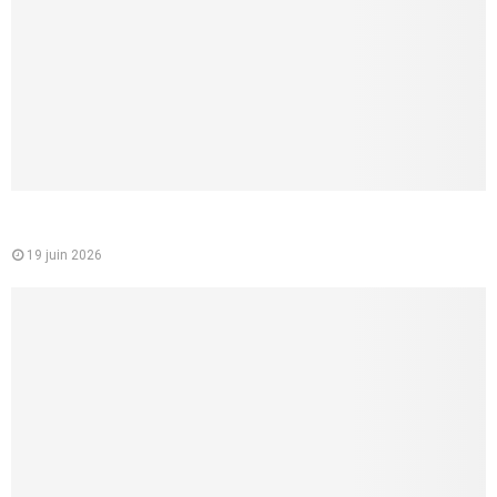
Comment faire un cunnilingus à une femme ? 8 conseils
concrets pour lui donner vraiment du plaisir
19 juin 2026