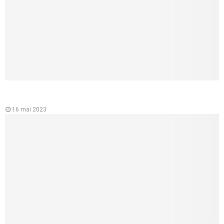
L’importance de l’ecg ou électrocardiographe pour la santé du
cœur
16 mai 2023