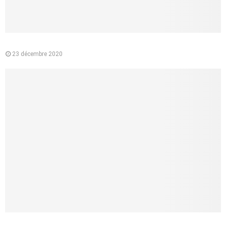
Pourquoi préférer l’e-liquide végétal à la cigarette classique ?
23 décembre 2020
Le médecin conseil de la CPAM : quelle est sa mission