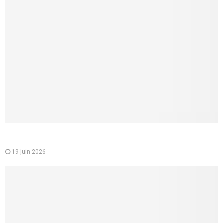
Mutuelle santé pour les jeunes : un choix essentiel pour
étudiants et jeunes actifs
19 juin 2026