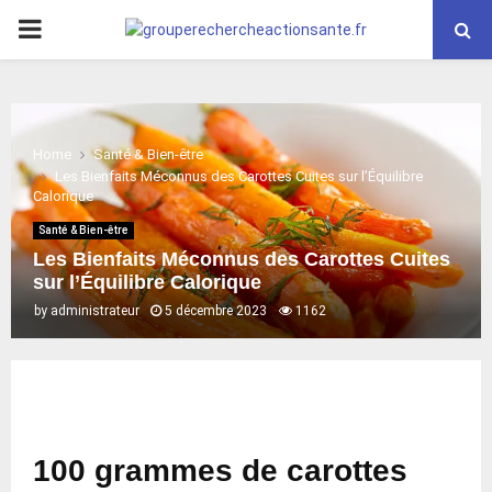
PRIMARY
MENU
Home
Santé & Bien-être
Les Bienfaits Méconnus des Carottes Cuites sur l’Équilibre
Calorique
Santé & Bien-être
Les Bienfaits Méconnus des Carottes Cuites
sur l’Équilibre Calorique
by
administrateur
5 décembre 2023
1162
100 grammes de carottes