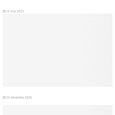
L’importance de l’ecg ou électrocardiographe pour la santé du
cœur
16 mai 2023
Pourquoi préférer l’e-liquide végétal à la cigarette classique ?
23 décembre 2020