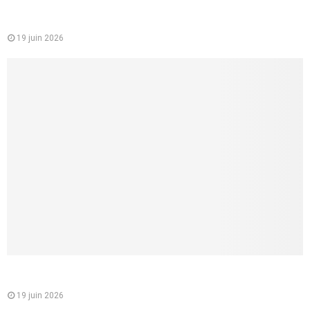
Comment faire un cunnilingus à une femme ? 8 conseils
concrets pour lui donner vraiment du plaisir
19 juin 2026
Comment lui parler d’une fellation sans la brusquer, et créer
un vrai désir partagé
19 juin 2026