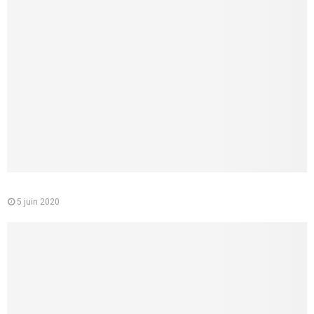
Le médecin conseil de la CPAM : quelle est sa mission
5 juin 2020