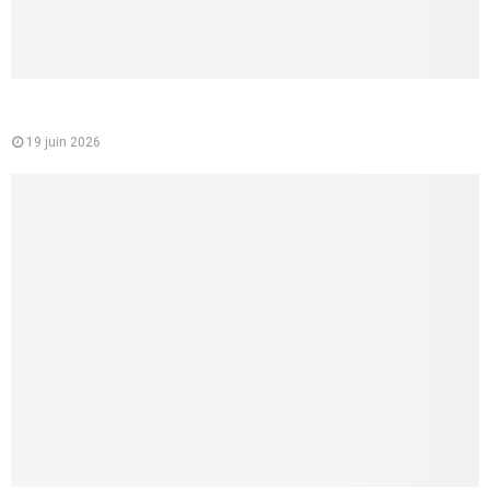
Mutuelle santé pour les jeunes : un choix essentiel pour
étudiants et jeunes actifs
19 juin 2026