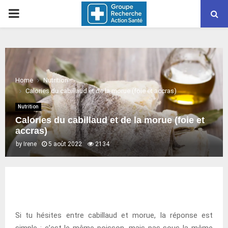
PRIMARY
MENU
Home
Nutrition
Calories du cabillaud et de la morue (foie et accras)
Nutrition
Calories du cabillaud et de la morue (foie et
accras)
by
Irene
5 août 2022
2134
Si tu hésites entre cabillaud et morue, la réponse est
simple : c’est le même poisson, mais pas sous la même