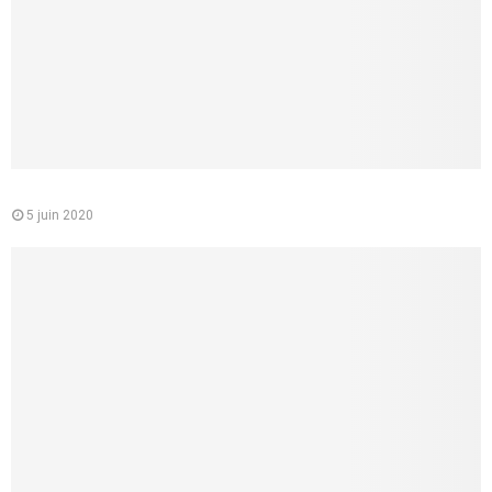
Le médecin conseil de la CPAM : quelle est sa mission
5 juin 2020