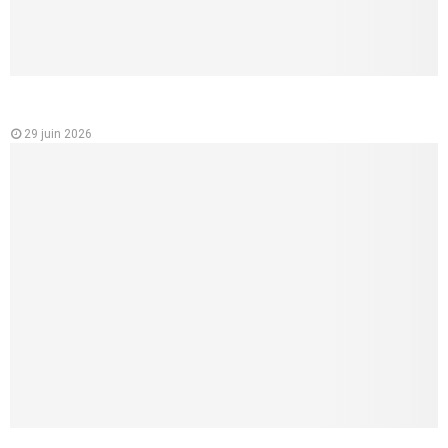
Analyse des variations des prix des mutuelles santé en
France
29 juin 2026
Mutuelle santé pour les jeunes : un choix essentiel pour