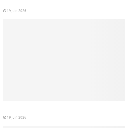
étudiants et jeunes actifs
19 juin 2026
Comment faire un cunnilingus à une femme ? 8 conseils
concrets pour lui donner vraiment du plaisir
19 juin 2026