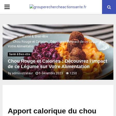
PRIMARY
MENU
Home
Santé & Bien-être
Chou Rouge et Calories : Découvrez l’Impact de ce Légume sur
Votre Alimentation
Santé & Bien-être
Chou Rouge et Calories : Découvrez l’Impact
de ce Légume sur Votre Alimentation
by
administrateur
5 décembre 2023
1250
Apport calorique du chou