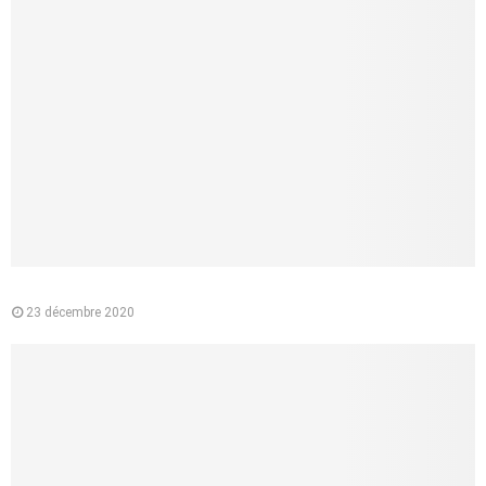
Pourquoi préférer l’e-liquide végétal à la cigarette classique ?
23 décembre 2020