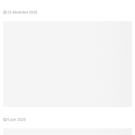
Pourquoi préférer l’e-liquide végétal à la cigarette classique ?
23 décembre 2020
Le médecin conseil de la CPAM : quelle est sa mission
5 juin 2020