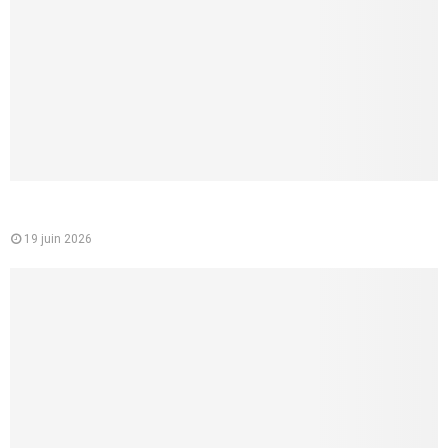
Mutuelle santé pour les jeunes : un choix essentiel pour
étudiants et jeunes actifs
19 juin 2026