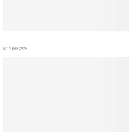
Comment faire un cunnilingus à une femme ? 8 conseils
concrets pour lui donner vraiment du plaisir
19 juin 2026