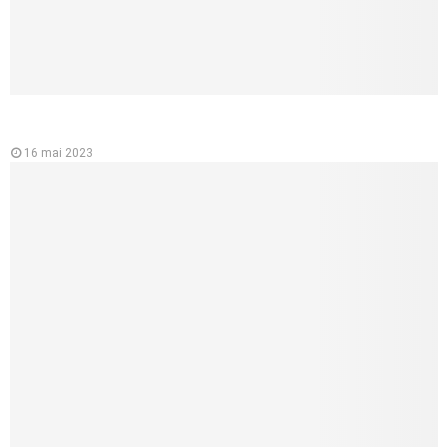
L’importance de l’ecg ou électrocardiographe pour la santé du
cœur
16 mai 2023