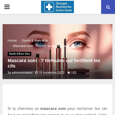
PRIMARY
MENU
Home
Santé & Bien-être
Mascara soin : 7 formules qui fortifient les cils
Santé & Bien-être
Mascara soin : 7 formules qui fortifient les
cils
by
administrateur
16 novembre 2025
183
Si tu cherches un
mascara soin
pour renforcer tes cils
tout en maquillant ton regard, tu es au bon endroit. L’idée