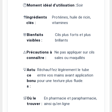
🕐
Moment idéal d’utilisation :
Soir
⚗️
Ingrédients
Protéines, huile de ricin,
clés :
vitamines
🌸
Bienfaits
Cils plus forts et plus
visibles :
brillants
⚠️
Précautions à
Ne pas appliquer sur cils
connaître :
sales ou maquillés
💡
Astu
Réchauffez légèrement le tube
ce
entre vos mains avant application
bonu
pour une texture plus fluide.
s :
🛒
Où le
En pharmacie et parapharmacie,
trouver :
ainsi qu’en ligne