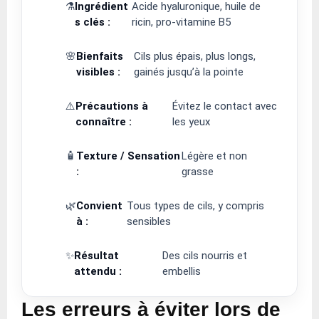
⚗️
Ingrédient
Acide hyaluronique, huile de
s clés :
ricin, pro-vitamine B5
🌸
Bienfaits
Cils plus épais, plus longs,
visibles :
gainés jusqu’à la pointe
⚠️
Précautions à
Évitez le contact avec
connaître :
les yeux
🧴
Texture / Sensation
Légère et non
:
grasse
🌿
Convient
Tous types de cils, y compris
à :
sensibles
✨
Résultat
Des cils nourris et
attendu :
embellis
Les erreurs à éviter lors de