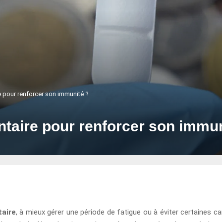
 pour renforcer son immunité ?
taire pour renforcer son immun
taire
, à mieux gérer une période de fatigue ou à éviter certaines 