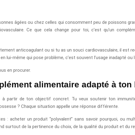
rsonnes âgées ou chez celles qui consomment peu de poissons gra
iovasculaire. Ce que cela change pour toi, c’est qu’un complé
traitement anticoagulant ou si tu as un souci cardiovasculaire, il e
t en lui-même qui pose problème, c’est souvent l’usage inadapté ou
us en procurer.
lément alimentaire adapté à ton 
 à partir de ton objectif concret. Tu veux soutenir ton immunit
ssesse ? Chaque situation appelle une réponse différente.
tes : acheter un produit “polyvalent” sans savoir pourquoi, ou mu
pend surtout de la pertinence du choix, de la qualité du produit et du 