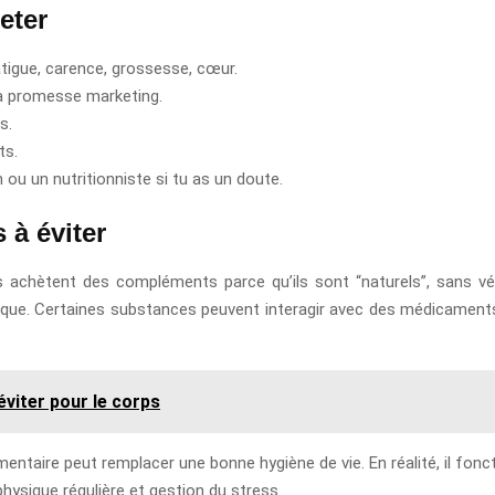
eter
atigue, carence, grossesse, cœur.
la promesse marketing.
s.
ts.
u un nutritionniste si tu as un doute.
 à éviter
hètent des compléments parce qu’ils sont “naturels”, sans vérifi
isque. Certaines substances peuvent interagir avec des médicament
éviter pour le corps
entaire peut remplacer une bonne hygiène de vie. En réalité, il fonct
physique régulière et gestion du stress.