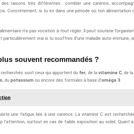
 des raisons très différentes : combler une carence, accompagn
cis. Concrètement, si tu es dans une période où ton alimentation ne
mentaire n’a pas vocation à tout régler. Il peut soutenir l’organism
t particulièrement vrai si tu souffres d’une maladie auto-immune, si
 plus souvent recommandés ?
s recherchés sont ceux qui apportent du
fer
, de la
vitamine C
, de l
m
, du
potassium
ou encore des formules à base d’
oméga 3
.
ction
 existe une fatigue liée à une carence. La vitamine C est recherc
l’attention, surtout en cas de faible exposition au soleil. Quant à l