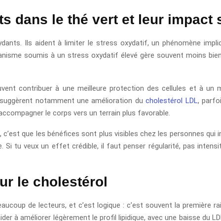
s dans le thé vert et leur impact s
xydants. Ils aident à limiter le stress oxydatif, un phénomène imp
ganisme soumis à un stress oxydatif élevé gère souvent moins bien
vent contribuer à une meilleure protection des cellules et à un mei
s suggèrent notamment une amélioration du
cholestérol LDL
, parfo
’accompagner le corps vers un terrain plus favorable.
’est que les bénéfices sont plus visibles chez les personnes qui in
 Si tu veux un effet crédible, il faut penser régularité, pas intens
sur le cholestérol
aucoup de lecteurs, et c’est logique : c’est souvent la première ra
der à améliorer légèrement le profil lipidique, avec une baisse du LD