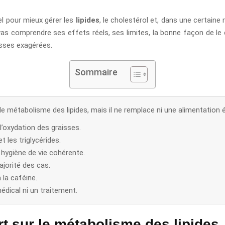
l pour mieux gérer les
lipides
, le cholestérol et, dans une certaine
u vas comprendre ses effets réels, ses limites, la bonne façon de 
esses exagérées.
Sommaire
le métabolisme des lipides, mais il ne remplace ni une alimentation é
l’oxydation des graisses.
t les triglycérides.
 hygiène de vie cohérente.
ajorité des cas.
à la caféine.
édical ni un traitement.
ert sur le métabolisme des lipides