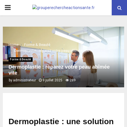
PRIMARY
MENU
Home
Forme & Beauté
Dermoplastie : réparez votre peau abîmée vite
Forme & Beauté
Dermoplastie : réparez votre peau abîmée
vite
by
administrateur
9 juillet 2025
289
Dermoplastie : une solution