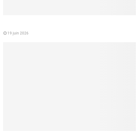
Mutuelle santé pour les jeunes : un choix essentiel pour
étudiants et jeunes actifs
19 juin 2026
Comment faire un cunnilingus à une femme ? 8 conseils