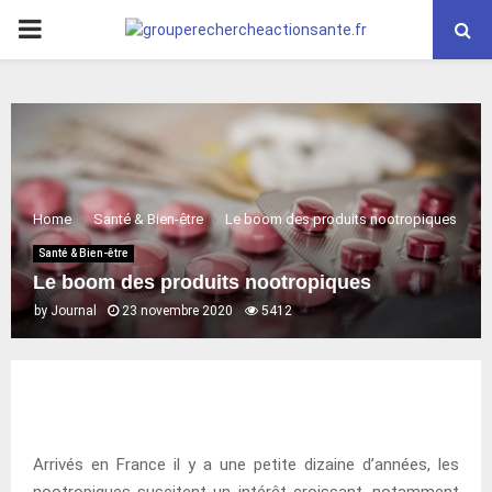
PRIMARY
MENU
Home
Santé & Bien-être
Le boom des produits nootropiques
Santé & Bien-être
Le boom des produits nootropiques
by
Journal
23 novembre 2020
5412
Arrivés en France il y a une petite dizaine d’années, les
nootropiques suscitent un intérêt croissant, notamment