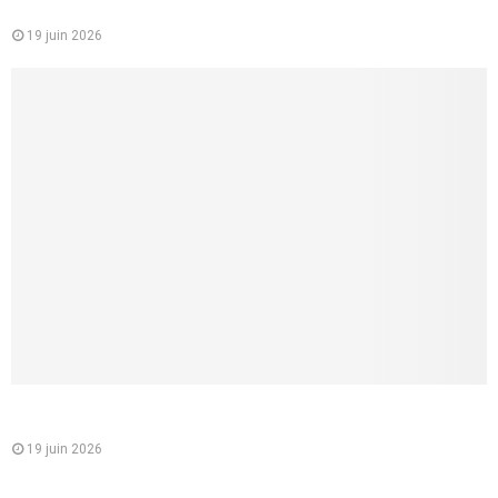
concrets pour lui donner vraiment du plaisir
19 juin 2026
Comment lui parler d’une fellation sans la brusquer, et créer
un vrai désir partagé
19 juin 2026