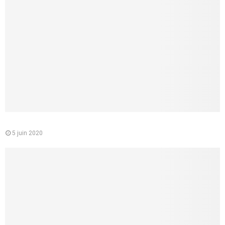
Le médecin conseil de la CPAM : quelle est sa mission
5 juin 2020