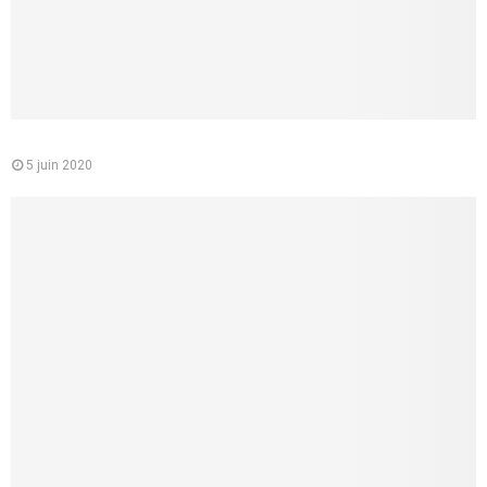
Le médecin conseil de la CPAM : quelle est sa mission
5 juin 2020