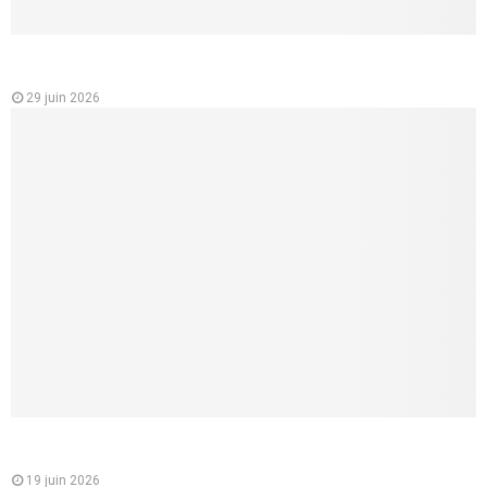
Analyse des variations des prix des mutuelles santé en
France
29 juin 2026
Mutuelle santé pour les jeunes : un choix essentiel pour
étudiants et jeunes actifs
19 juin 2026