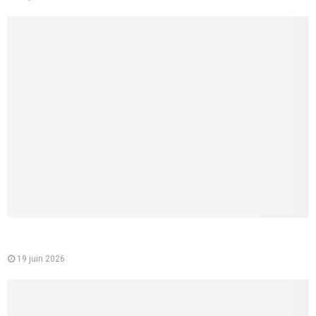
Comment faire un cunnilingus à une femme ? 8 conseils
concrets pour lui donner vraiment du plaisir
19 juin 2026