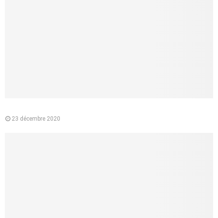
Pourquoi préférer l’e-liquide végétal à la cigarette classique ?
23 décembre 2020