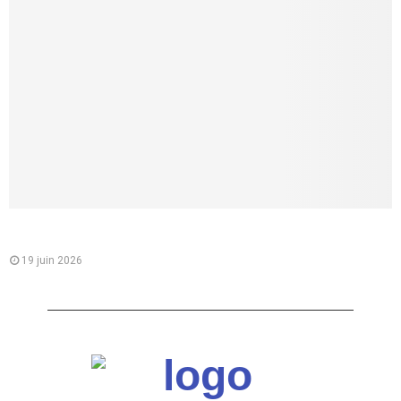
Comment lui parler d’une fellation sans la brusquer, et créer
un vrai désir partagé
19 juin 2026