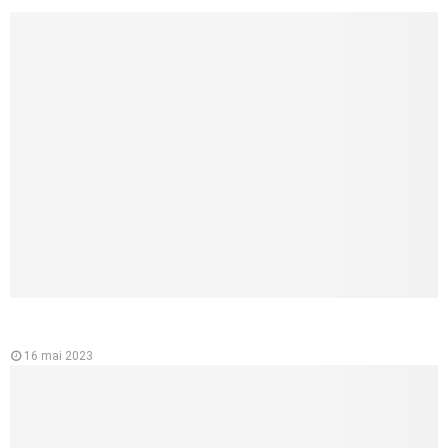
L’importance de l’ecg ou électrocardiographe pour la santé du
cœur
16 mai 2023