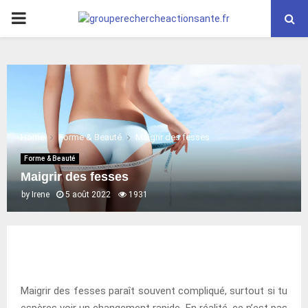
PRIMARY
MENU
Home
Forme & Beauté
Maigrir des fesses
Forme & Beauté
Maigrir des fesses
by
Irene
5 août 2022
1931
Maigrir des fesses paraît souvent compliqué, surtout si tu
espères voir un changement rapide. En réalité, ce n’est pas