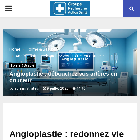
PRIMARY
MENU
Home
Forme & Beauté
Angioplastie : débouchez vos artères en douceur
Forme & Beauté
Angioplastie : débouchez vos artères en
douceur
by
administrateur
9 juillet 2025
1196
Angioplastie : redonnez vie