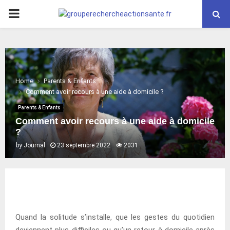
PRIMARY
MENU
Home
Parents & Enfants
Comment avoir recours à une aide à domicile ?
Parents & Enfants
Comment avoir recours à une aide à domicile
?
by
Journal
23 septembre 2022
2031
Quand la solitude s’installe, que les gestes du quotidien
deviennent plus difficiles ou qu’un retour à domicile après