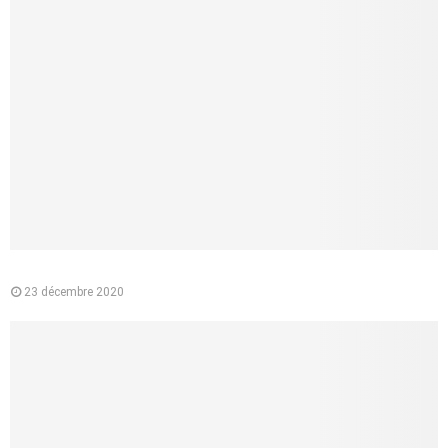
Pourquoi préférer l’e-liquide végétal à la cigarette classique ?
23 décembre 2020