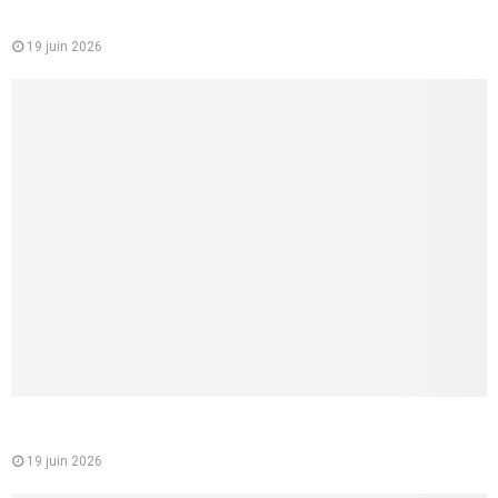
Mutuelle santé pour les jeunes : un choix essentiel pour
étudiants et jeunes actifs
19 juin 2026
Comment faire un cunnilingus à une femme ? 8 conseils
concrets pour lui donner vraiment du plaisir
19 juin 2026