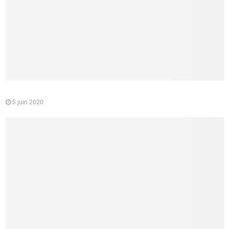
Le médecin conseil de la CPAM : quelle est sa mission
5 juin 2020