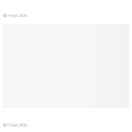
Comment faire un cunnilingus à une femme ? 8 conseils
concrets pour lui donner vraiment du plaisir
19 juin 2026
Comment lui parler d’une fellation sans la brusquer, et créer
un vrai désir partagé
19 juin 2026