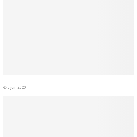
Le médecin conseil de la CPAM : quelle est sa mission
5 juin 2020