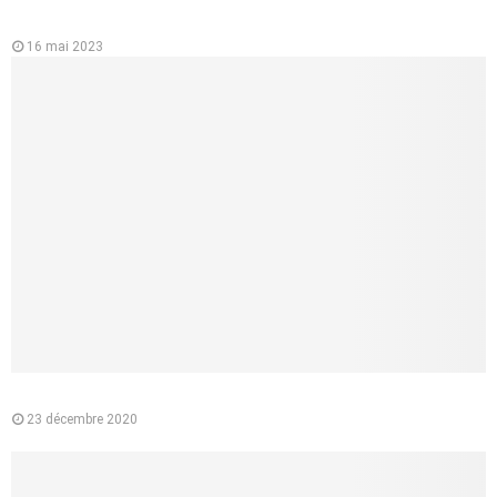
L’importance de l’ecg ou électrocardiographe pour la santé du
cœur
16 mai 2023
Pourquoi préférer l’e-liquide végétal à la cigarette classique ?
23 décembre 2020