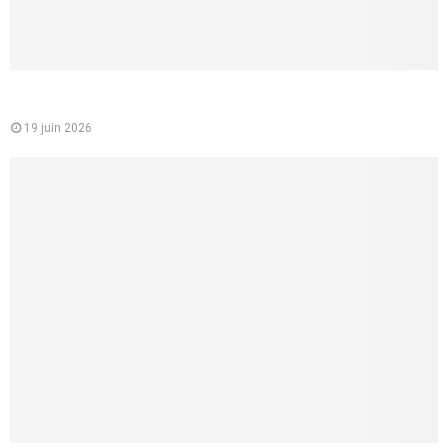
Mutuelle santé pour les jeunes : un choix essentiel pour
étudiants et jeunes actifs
19 juin 2026